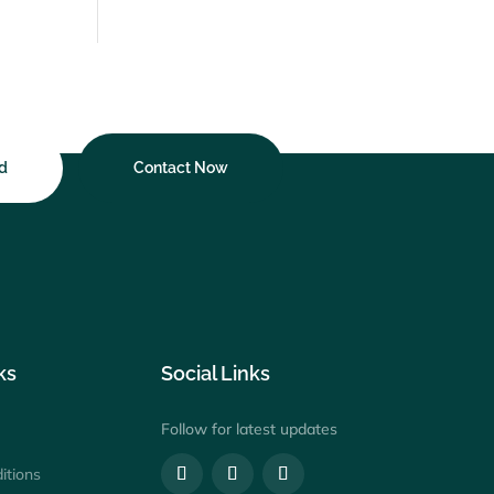
d
Contact Now
ks
Social Links
Follow for latest updates
itions