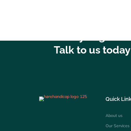
Ready to get st
Talk to us today
Quick Lin
About us
Our Services