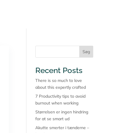
Our Team
Blog
Services
Pages
Søg
Recent Posts
There is so much to love
about this expertly crafted
7 Productivity tips to avoid
burnout when working
Størrelsen er ingen hindring
for at se smart ud
Akutte smerter i tænderne –