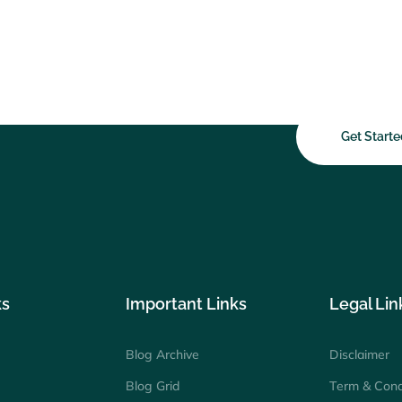
arted?
Get Starte
ks
Important Links
Legal Lin
Blog Archive
Disclaimer
Blog Grid
Term & Cond